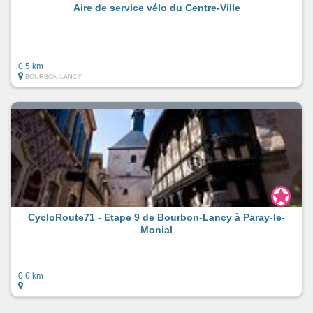
Aire de service vélo du Centre-Ville
0.5 km
BOURBON-LANCY
CycloRoute71 - Etape 9 de Bourbon-Lancy à Paray-le-
Monial
0.6 km